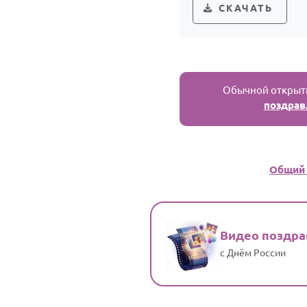
СКАЧАТЬ
Обычной открытк
поздрав
Общий 
Видео поздр
с Днём России