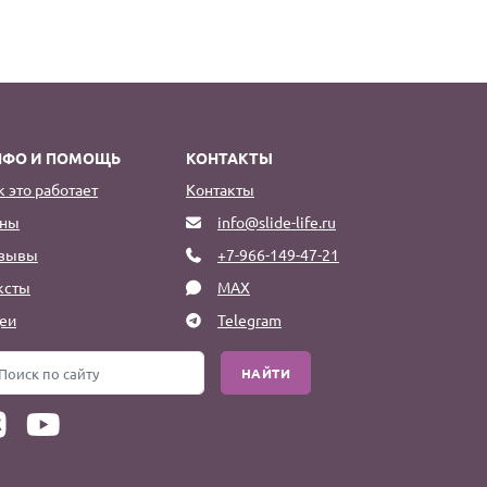
НФО И ПОМОЩЬ
КОНТАКТЫ
к это работает
Контакты
ны
info@slide-life.ru
зывы
+7-966-149-47-21
ксты
MAX
еи
Telegram
НАЙТИ