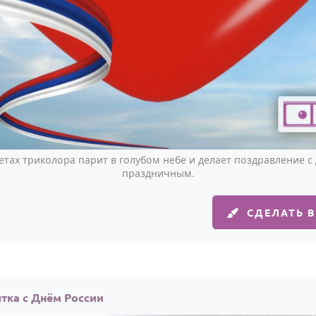
тах триколора парит в голубом небе и делает поздравление 
праздничным.
СДЕЛАТЬ 
тка с Днём России