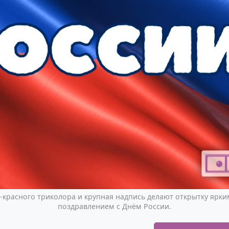
-красного триколора и крупная надпись делают открытку ярк
поздравлением с Днём России.