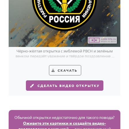
Чёрно-жёлтая открытка с эмблемой РВСН и зелёным
венком передаёт уважение и твёрдое поздравление в
День РВСН.
СКАЧАТЬ
СДЕЛАТЬ ВИДЕО ОТКРЫТКУ
Обычной открытки недостаточно для такого повода?
Оживите эти картинки и создайте видео-
поздравление с музыкой
— ваш персональный