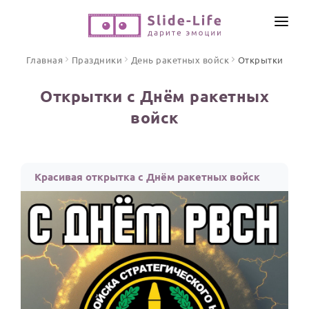
СОЗДАТЬ ВИДЕО
Главная
Праздники
День ракетных войск
Открытки
КАТАЛОГ
Открытки с Днём ракетных
ИНСТРУМЕНТЫ
войск
ПО ФОРМАТУ
ТЕКСТЫ И ИДЕИ
Видео поздравления
Песни поздравления
ЦЕНЫ
Красивая открытка с Днём ракетных войск
Открытки
ОТЗЫВЫ
Стихи и тексты
ПРАЗДНИКИ
С Днем рождения
Юбилей
Свадьба