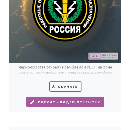
Годовщина свадьбы
Календарь праздников
КОМУ
Женщине
Мужчине
Маме
Чёрно-золотая открытка с эмблемой РВСН на фоне
Папе
серых всполохов молний передаёт мощь службы и
уважение к празднику.
Детям
СКАЧАТЬ
Все родственники
СДЕЛАТЬ ВИДЕО ОТКРЫТКУ
ПЕРСОНАЛЬНЫЕ
Пожелания
По именам