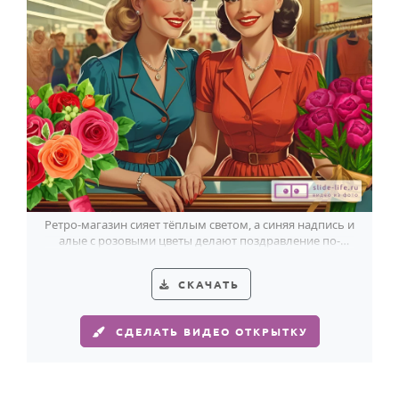
HOT
Выпускной
Календарь праздников
КОМУ
Женщине
Мужчине
Маме
Папе
Ретро-магазин сияет тёплым светом, а синяя надпись и
алые с розовыми цветы делают поздравление по-
Детям
настоящему праздничным.
Все родственники
СКАЧАТЬ
ПЕРСОНАЛЬНЫЕ
СДЕЛАТЬ ВИДЕО ОТКРЫТКУ
Пожелания
По именам