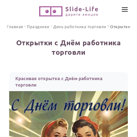
СОЗДАТЬ ВИДЕО
Главная
Праздники
День работника торговли
Открытки
КАТАЛОГ
Открытки с Днём работника
ИНСТРУМЕНТЫ
торговли
ПО ФОРМАТУ
ТЕКСТЫ И ИДЕИ
Видео поздравления
Песни поздравления
ЦЕНЫ
Красивая открытка с Днём работника
Открытки
торговли
ОТЗЫВЫ
Стихи и тексты
ПРАЗДНИКИ
С Днем рождения
Юбилей
Свадьба