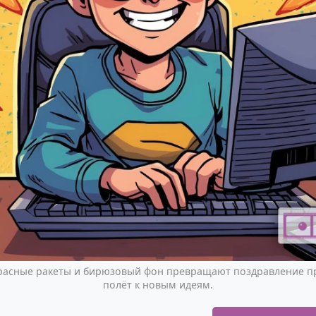
расные ракеты и бирюзовый фон превращают поздравление п
полёт к новым идеям.