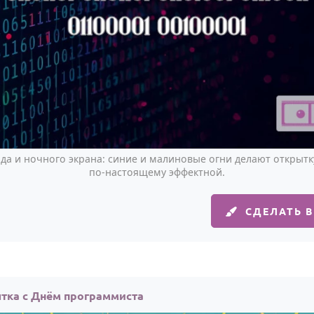
да и ночного экрана: синие и малиновые огни делают открыт
по-настоящему эффектной.
СДЕЛАТЬ 
тка с Днём программиста