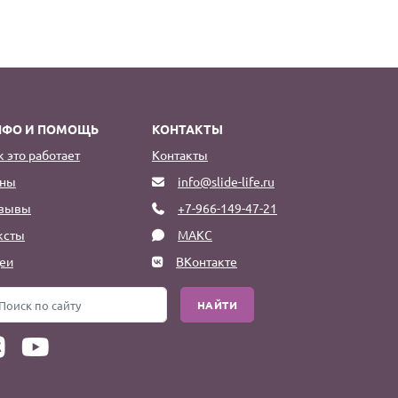
НФО И ПОМОЩЬ
КОНТАКТЫ
к это работает
Контакты
ны
info@slide-life.ru
зывы
+7-966-149-47-21
ксты
МАКС
еи
ВКонтакте
НАЙТИ