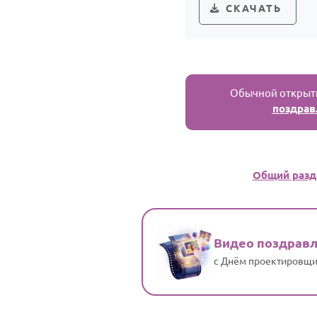
СКАЧАТЬ
Обычной открытк
поздрав
Общий разд
Видео поздрав
с Днём проектировщ