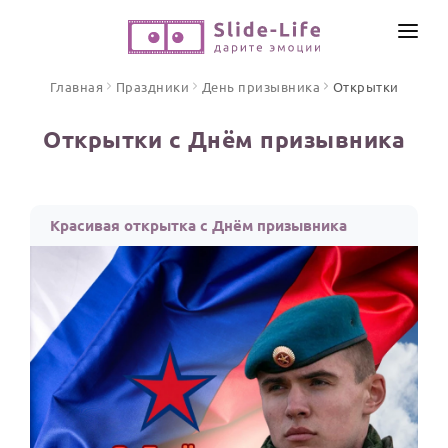
СОЗДАТЬ ВИДЕО
Главная
Праздники
День призывника
Открытки
КАТАЛОГ
Открытки с Днём призывника
ИНСТРУМЕНТЫ
ПО ФОРМАТУ
ТЕКСТЫ И ИДЕИ
Видео поздравления
Красивая открытка с Днём призывника
Песни поздравления
ЦЕНЫ
Открытки
ОТЗЫВЫ
Стихи и тексты
ПРАЗДНИКИ
С Днем рождения
Юбилей
Свадьба