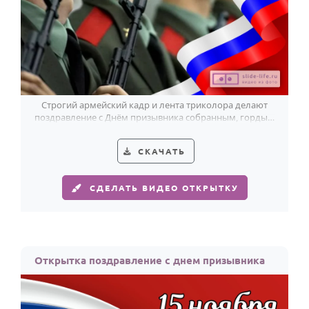
Строгий армейский кадр и лента триколора делают
поздравление с Днём призывника собранным, гордым
и по-настоящему сильным.
СКАЧАТЬ
СДЕЛАТЬ ВИДЕО ОТКРЫТКУ
Открытка поздравление с днем призывника