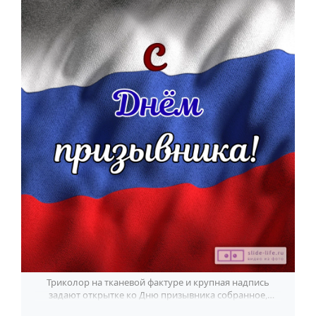
По годам
Триколор на тканевой фактуре и крупная надпись
задают открытке ко Дню призывника собранное,
торжественное настроение.