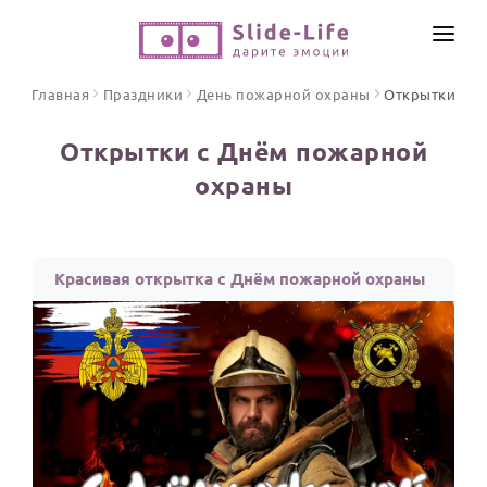
СОЗДАТЬ ВИДЕО
Главная
Праздники
День пожарной охраны
Открытки
КАТАЛОГ
Открытки с Днём пожарной
ИНСТРУМЕНТЫ
охраны
ПО ФОРМАТУ
ТЕКСТЫ И ИДЕИ
Видео поздравления
Песни поздравления
ЦЕНЫ
Красивая открытка с Днём пожарной охраны
Открытки
ОТЗЫВЫ
Стихи и тексты
ПРАЗДНИКИ
С Днем рождения
Юбилей
Свадьба