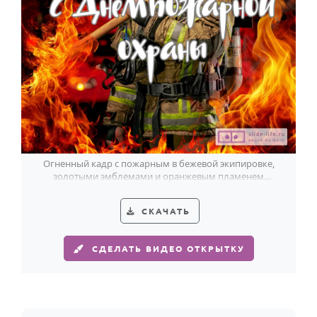
Годовщина свадьбы
Календарь праздников
КОМУ
Женщине
Мужчине
Маме
Огненный кадр с пожарным в бежевой экипировке,
Папе
золотыми эмблемами и оранжевым пламенем
передаёт силу Дня пожарной охраны.
Детям
СКАЧАТЬ
Все родственники
СДЕЛАТЬ ВИДЕО ОТКРЫТКУ
ПЕРСОНАЛЬНЫЕ
Пожелания
По именам