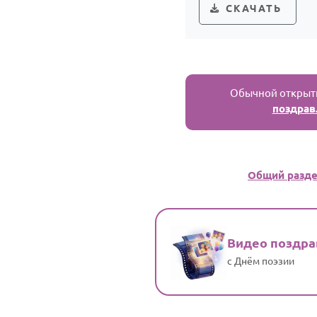
СКАЧАТЬ
Обычной открытк
поздрав
Общий разд
Видео поздр
с Днём поэзии