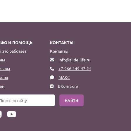
НФО И ПОМОЩЬ
КОНТАКТЫ
к это работает
Контакты
ны
info@slide-life.ru
зывы
+7-966-149-47-21
ксты
МАКС
еи
ВКонтакте
НАЙТИ