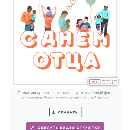
Годовщина свадьбы
Календарь праздников
КОМУ
Женщине
Мужчине
Маме
Папе
Детям
Все родственники
Тёплая акварельная открытка с детьми: белый фон,
оранжевые буквы и мятные акценты собирают
трогательное поздравление папе.
ПЕРСОНАЛЬНЫЕ
СКАЧАТЬ
Пожелания
По именам
СДЕЛАТЬ ВИДЕО ОТКРЫТКУ