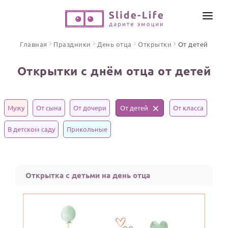
СОЗДАТЬ ВИДЕО
Главная
Праздники
День отца
Открытки
От детей
КАТАЛОГ
Открытки с днём отца от детей
ИНСТРУМЕНТЫ
ПО ФОРМАТУ
ТЕКСТЫ И ИДЕИ
Видео поздравления
Мужу
От сына
От дочери
От детей
От класса
Песни поздравления
ЦЕНЫ
В детском саду
Прикольные
Открытки
ОТЗЫВЫ
Стихи и тексты
Открытка с детьми на день отца
ПРАЗДНИКИ
С Днем рождения
Юбилей
Свадьба