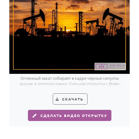
Годовщина свадьбы
Календарь праздников
КОМУ
Женщине
Мужчине
Маме
Папе
Огненный закат собирает в кадре чёрные силуэты
вышек и золотую рамку. Сильная открытка с Днём
Детям
нефтяника и газовика.
Все родственники
СКАЧАТЬ
ПЕРСОНАЛЬНЫЕ
СДЕЛАТЬ ВИДЕО ОТКРЫТКУ
Пожелания
По именам