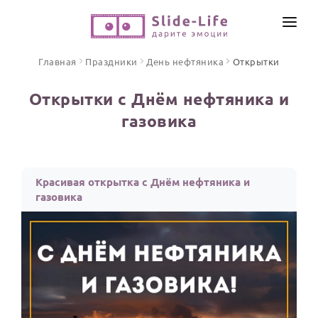
СОЗДАТЬ ВИДЕО
Главная
Праздники
День нефтяника
Открытки
КАТАЛОГ
Открытки с Днём нефтяника и
ИНСТРУМЕНТЫ
газовика
ПО ФОРМАТУ
ТЕКСТЫ И ИДЕИ
Видео поздравления
Песни поздравления
ЦЕНЫ
Красивая открытка с Днём нефтяника и
Открытки
газовика
ОТЗЫВЫ
Стихи и тексты
ПРАЗДНИКИ
С Днем рождения
Юбилей
Свадьба