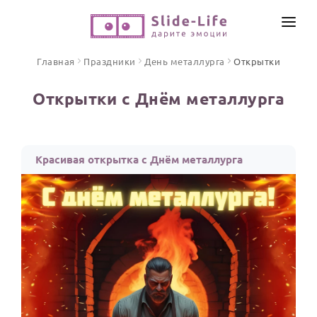
СОЗДАТЬ ВИДЕО
Главная
Праздники
День металлурга
Открытки
КАТАЛОГ
Открытки с Днём металлурга
ИНСТРУМЕНТЫ
ПО ФОРМАТУ
ТЕКСТЫ И ИДЕИ
Видео поздравления
Красивая открытка с Днём металлурга
Песни поздравления
ЦЕНЫ
Открытки
ОТЗЫВЫ
Стихи и тексты
ПРАЗДНИКИ
С Днем рождения
Юбилей
Свадьба