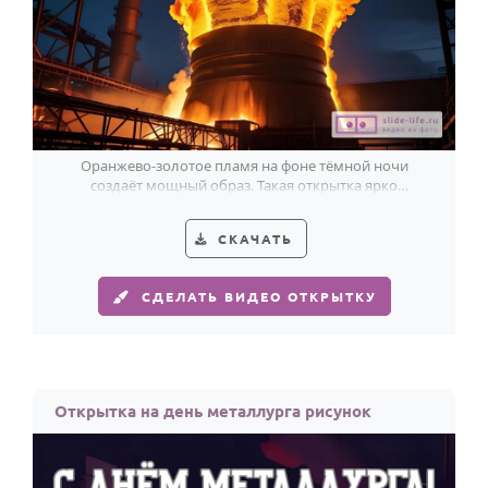
Оранжево-золотое пламя на фоне тёмной ночи
создаёт мощный образ. Такая открытка ярко
поздравит металлурга с его днём.
СКАЧАТЬ
СДЕЛАТЬ ВИДЕО ОТКРЫТКУ
Открытка на день металлурга рисунок