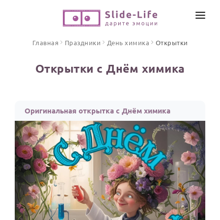
СОЗДАТЬ ВИДЕО
Главная
Праздники
День химика
Открытки
КАТАЛОГ
Открытки с Днём химика
ИНСТРУМЕНТЫ
ПО ФОРМАТУ
ТЕКСТЫ И ИДЕИ
Видео поздравления
Оригинальная открытка с Днём химика
Песни поздравления
ЦЕНЫ
Открытки
ОТЗЫВЫ
Стихи и тексты
ПРАЗДНИКИ
С Днем рождения
Юбилей
Свадьба