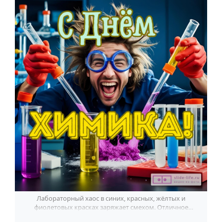
По годам
Лабораторный хаос в синих, красных, жёлтых и
фиолетовых красках заряжает смехом. Отличное
поздравление с Днём химика.