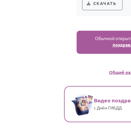
СКАЧАТЬ
Обычной открытк
поздрав
Общий ра
Видео поздр
с Днём ГИБДД