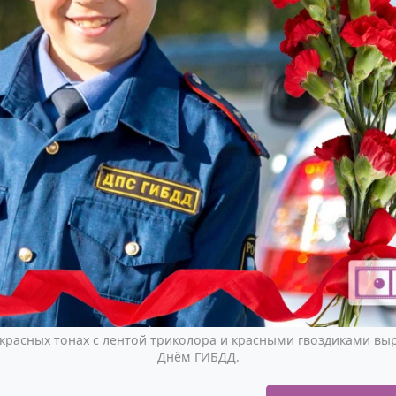
-красных тонах с лентой триколора и красными гвоздиками вы
Днём ГИБДД.