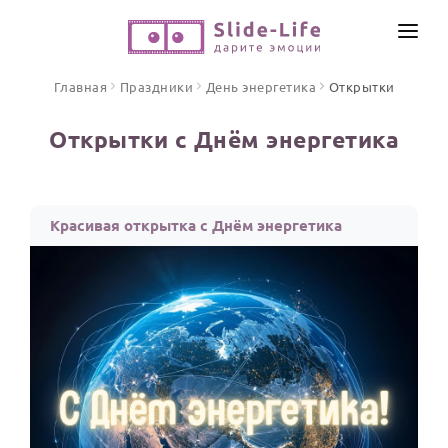
СОЗДАТЬ ВИДЕО
Главная
Праздники
День энергетика
Открытки
КАТАЛОГ
Открытки с Днём энергетика
ИНСТРУМЕНТЫ
ПО ФОРМАТУ
ТЕКСТЫ И ИДЕИ
Видео поздравления
Красивая открытка с Днём энергетика
Песни поздравления
ЦЕНЫ
Открытки
ОТЗЫВЫ
Стихи и тексты
ПРАЗДНИКИ
С Днем рождения
Юбилей
Свадьба