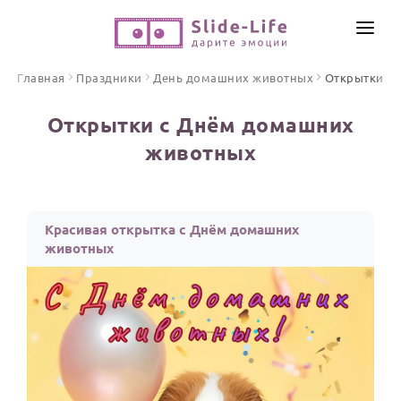
СОЗДАТЬ ВИДЕО
Главная
Праздники
День домашних животных
Открытки
КАТАЛОГ
Открытки с Днём домашних
ИНСТРУМЕНТЫ
животных
ПО ФОРМАТУ
ТЕКСТЫ И ИДЕИ
Видео поздравления
Песни поздравления
ЦЕНЫ
Красивая открытка с Днём домашних
Открытки
животных
ОТЗЫВЫ
Стихи и тексты
ПРАЗДНИКИ
С Днем рождения
Юбилей
Свадьба