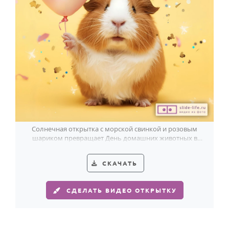
Годовщина свадьбы
Календарь праздников
КОМУ
Женщине
Мужчине
Маме
Папе
Солнечная открытка с морской свинкой и розовым
шариком превращает День домашних животных в
Детям
маленький праздник уюта и радости.
Все родственники
СКАЧАТЬ
ПЕРСОНАЛЬНЫЕ
СДЕЛАТЬ ВИДЕО ОТКРЫТКУ
Пожелания
По именам