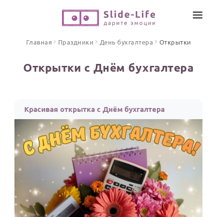
СОЗДАТЬ ВИДЕО
Главная
Праздники
День бухгалтера
Открытки
КАТАЛОГ
Открытки с Днём бухгалтера
ИНСТРУМЕНТЫ
ПО ФОРМАТУ
ТЕКСТЫ И ИДЕИ
Видео поздравления
Красивая открытка с Днём бухгалтера
Песни поздравления
ЦЕНЫ
Открытки
ОТЗЫВЫ
Стихи и тексты
ПРАЗДНИКИ
С Днем рождения
Юбилей
Свадьба