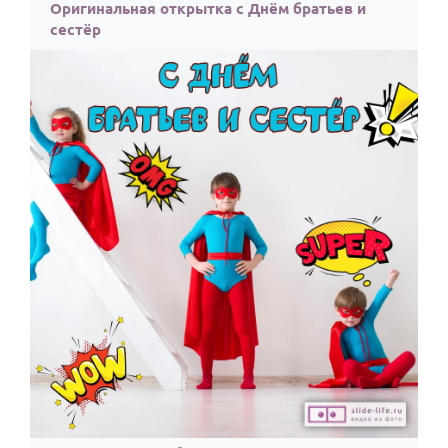
По годам
Оригинальная открытка с Днём братьев и
сестёр