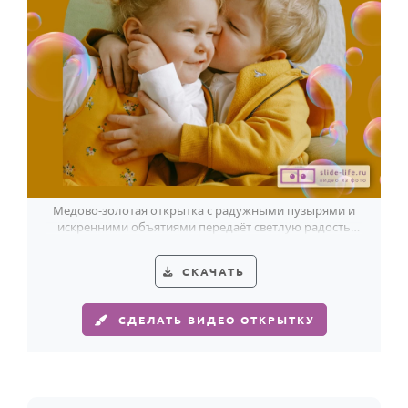
HOT
Выпускной
Календарь праздников
КОМУ
Женщине
Мужчине
Маме
Медово-золотая открытка с радужными пузырями и
Папе
искренними объятиями передаёт светлую радость
Дня братьев и сестёр.
Детям
СКАЧАТЬ
Все родственники
СДЕЛАТЬ ВИДЕО ОТКРЫТКУ
ПЕРСОНАЛЬНЫЕ
Пожелания
По именам