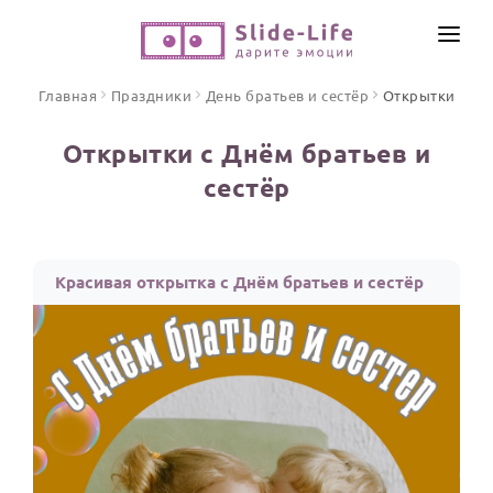
СОЗДАТЬ ВИДЕО
Главная
Праздники
День братьев и сестёр
Открытки
КАТАЛОГ
Открытки с Днём братьев и
ИНСТРУМЕНТЫ
сестёр
ПО ФОРМАТУ
ТЕКСТЫ И ИДЕИ
Видео поздравления
Песни поздравления
ЦЕНЫ
Красивая открытка с Днём братьев и сестёр
Открытки
ОТЗЫВЫ
Стихи и тексты
ПРАЗДНИКИ
С Днем рождения
Юбилей
Свадьба