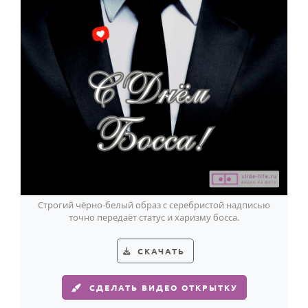
Строгий чёрно-белый образ с серебристой надписью
точно передаёт статус и харизму босса.
СКАЧАТЬ
СДЕЛАТЬ ВИДЕО ОТКРЫТКУ