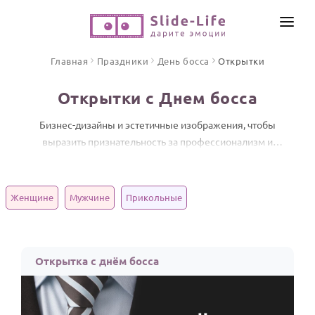
СОЗДАТЬ ВИДЕО
Главная
Праздники
День босса
Открытки
КАТАЛОГ
Открытки с Днем босса
ИНСТРУМЕНТЫ
ПО ФОРМАТУ
Бизнес-дизайны и эстетичные изображения, чтобы
ТЕКСТЫ И ИДЕИ
Видео поздравления
выразить признательность за профессионализм и
лидерство.
Песни поздравления
ЦЕНЫ
Открытки
Женщине
Мужчине
Прикольные
ОТЗЫВЫ
Стихи и тексты
ПРАЗДНИКИ
Открытка с днём босса
С Днем рождения
Юбилей
Свадьба