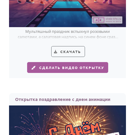
Мультяшный праздник вспыхнул розовыми
салютами, а салатовая надпись на синем фоне сразу
задаёт ритм Дню анимации.
СКАЧАТЬ
СДЕЛАТЬ ВИДЕО ОТКРЫТКУ
Открытка поздравление с днем анимации