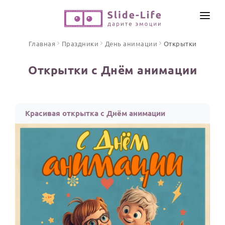
СОЗДАТЬ ВИДЕО
Главная
Праздники
День анимации
Открытки
КАТАЛОГ
Открытки с Днём анимации
ИНСТРУМЕНТЫ
ПО ФОРМАТУ
ТЕКСТЫ И ИДЕИ
Видео поздравления
Красивая открытка с Днём анимации
Песни поздравления
ЦЕНЫ
Открытки
ОТЗЫВЫ
Стихи и тексты
ПРАЗДНИКИ
С Днем рождения
Юбилей
Свадьба