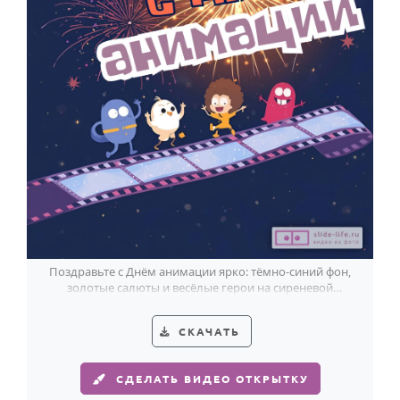
Поздравьте с Днём анимации ярко: тёмно-синий фон,
золотые салюты и весёлые герои на сиреневой
киноплёнке.
СКАЧАТЬ
СДЕЛАТЬ ВИДЕО ОТКРЫТКУ