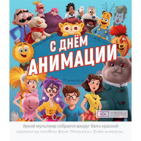
По годам
Яркий мультмир собрался вокруг бело-красной
надписи на голубом фоне. Открытка с Днём анимации
дарит улыбку с первого взгляда.