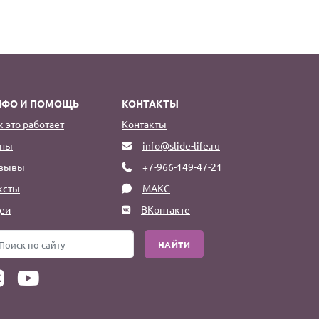
НФО И ПОМОЩЬ
КОНТАКТЫ
к это работает
Контакты
ны
info@slide-life.ru
зывы
+7-966-149-47-21
ксты
МАКС
еи
ВКонтакте
НАЙТИ