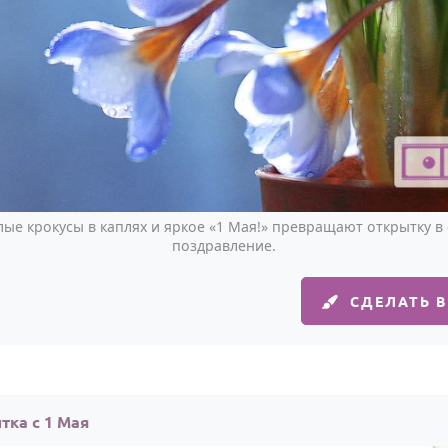
елые крокусы в каплях и яркое «1 Мая!» превращают открытку в
поздравление.
СДЕЛАТЬ 
тка с 1 Мая