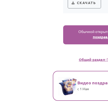
СКАЧАТЬ
Обычной открытк
поздрав
Общий раздел
:
Видео поздр
с 1 Мая