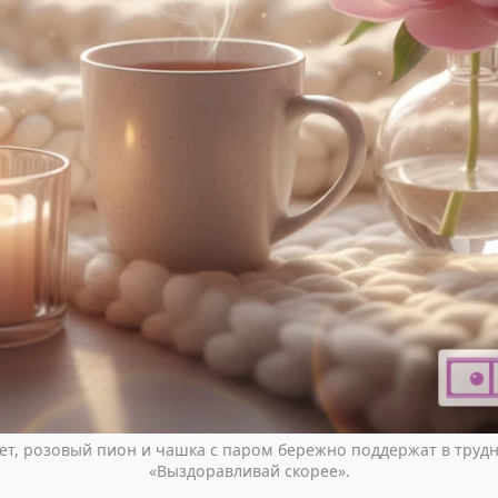
т, розовый пион и чашка с паром бережно поддержат в трудн
«Выздоравливай скорее».