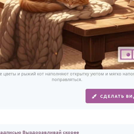
ые цветы и рыжий кот наполняют открытку уютом и мягко напо
поправляться.
СДЕЛАТЬ В
надписью Выздоравливай скорее