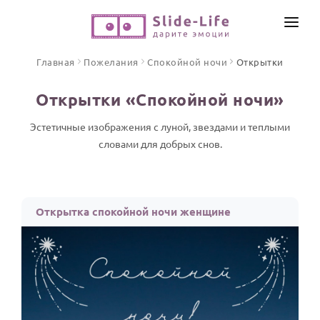
СОЗДАТЬ ВИДЕО
Главная
Пожелания
Спокойной ночи
Открытки
КАТАЛОГ
Открытки «Спокойной ночи»
ИНСТРУМЕНТЫ
ПО ФОРМАТУ
Эстетичные изображения с луной, звездами и теплыми
ТЕКСТЫ И ИДЕИ
Видео поздравления
словами для добрых снов.
Песни поздравления
ЦЕНЫ
Открытки
ОТЗЫВЫ
Открытка спокойной ночи женщине
Стихи и тексты
ПРАЗДНИКИ
С Днем рождения
Юбилей
Свадьба