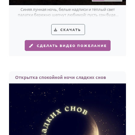
Синяя лунная ночь, белые надписи и тёплый свет
палатки бережно шепчут любимой: пусть сон будет
тихим и светлым.
СКАЧАТЬ
СДЕЛАТЬ ВИДЕО ПОЖЕЛАНИЕ
Открытка спокойной ночи сладких снов