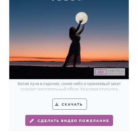
Годовщина свадьбы
Календарь праздников
КОМУ
Женщине
Мужчине
Маме
Папе
Белая луна в ладонях, синее небо и оранжевый закат
Детям
создают мечтательный образ. Красивая открытка
спокойной ночи женщине.
Все родственники
СКАЧАТЬ
ПЕРСОНАЛЬНЫЕ
Пожелания
СДЕЛАТЬ ВИДЕО ПОЖЕЛАНИЕ
По именам