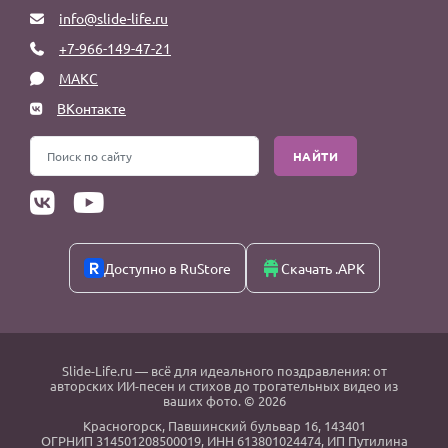
info@slide-life.ru
+7-966-149-47-21
МАКС
ВКонтакте
НАЙТИ
Доступно в RuStore
Скачать .APK
Slide-Life.ru
— всё для идеального поздравления: от
авторских ИИ-песен и стихов до трогательных видео из
ваших фото. © 2026
Красногорск
,
Павшинский бульвар 16,
143401
ОГРНИП 314501208500019, ИНН 613801024474, ИП Путилина