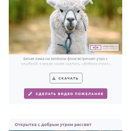
Годовщина свадьбы
Календарь праздников
КОМУ
Женщине
Мужчине
Белая лама на зелёном фоне встречает утро с
Маме
улыбкой, а яркая синяя надпись «Доброе утро!»
добавляет открытке прикольный тон.
Папе
СКАЧАТЬ
Детям
Все родственники
СДЕЛАТЬ ВИДЕО ПОЖЕЛАНИЕ
ПЕРСОНАЛЬНЫЕ
Пожелания
По именам
Открытка с добрым утром рассвет