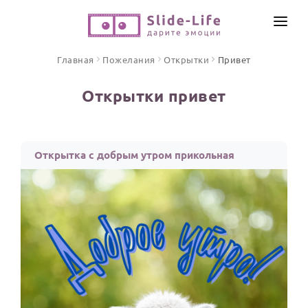
СОЗДАТЬ ВИДЕО
Главная
Пожелания
Открытки
Привет
КАТАЛОГ
Открытки привет
ИНСТРУМЕНТЫ
ПО ФОРМАТУ
ТЕКСТЫ И ИДЕИ
Видео поздравления
Открытка с добрым утром прикольная
Песни поздравления
ЦЕНЫ
Открытки
ОТЗЫВЫ
Стихи и тексты
ПРАЗДНИКИ
С Днем рождения
Юбилей
Свадьба