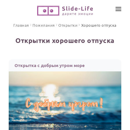
СОЗДАТЬ ВИДЕО
Главная
Пожелания
Открытки
Хорошего отпуска
КАТАЛОГ
Открытки хорошего отпуска
ИНСТРУМЕНТЫ
ПО ФОРМАТУ
ТЕКСТЫ И ИДЕИ
Видео поздравления
Открытка с добрым утром море
Песни поздравления
ЦЕНЫ
Открытки
ОТЗЫВЫ
Стихи и тексты
ПРАЗДНИКИ
С Днем рождения
Юбилей
Свадьба