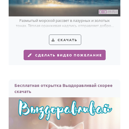
Годовщина свадьбы
Календарь праздников
Размытый морской рассвет в лазурных и золотых
тонах. Тёплая оранжевая надпись отправляет доброе
утро прямо с берега.
КОМУ
СКАЧАТЬ
Женщине
Мужчине
СДЕЛАТЬ ВИДЕО ПОЖЕЛАНИЕ
Маме
Папе
Детям
Бесплатная открытка Выздоравливай скорее
Все родственники
скачать
ПЕРСОНАЛЬНЫЕ
Пожелания
По именам