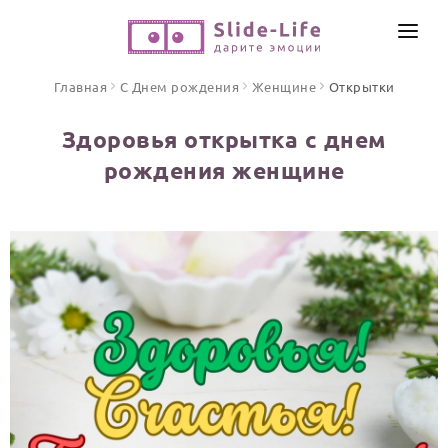
СОЗДАТЬ ВИДЕО
Главная
С Днем рождения
Женщине
Открытки
КАТАЛОГ
Здоровья открытка с днем
ИНСТРУМЕНТЫ
рождения женщине
ПО ФОРМАТУ
ТЕКСТЫ И ИДЕИ
Видео поздравления
Песни поздравления
ЦЕНЫ
Открытки
ОТЗЫВЫ
Стихи и тексты
ПРАЗДНИКИ
С Днем рождения
Юбилей
Свадьба