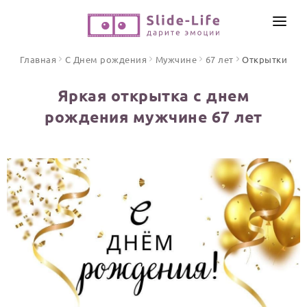
СОЗДАТЬ ВИДЕО
Главная
С Днем рождения
Мужчине
67 лет
Открытки
КАТАЛОГ
Яркая открытка с днем
ИНСТРУМЕНТЫ
рождения мужчине 67 лет
ПО ФОРМАТУ
ТЕКСТЫ И ИДЕИ
Видео поздравления
Песни поздравления
ЦЕНЫ
Открытки
ОТЗЫВЫ
Стихи и тексты
ПРАЗДНИКИ
С Днем рождения
Юбилей
Свадьба