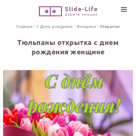
СОЗДАТЬ ВИДЕО
Главная
С Днем рождения
Женщине
Открытки
КАТАЛОГ
Тюльпаны открытка с днем
ИНСТРУМЕНТЫ
рождения женщине
ПО ФОРМАТУ
ТЕКСТЫ И ИДЕИ
Видео поздравления
Песни поздравления
ЦЕНЫ
Открытки
ОТЗЫВЫ
Стихи и тексты
ПРАЗДНИКИ
С Днем рождения
Юбилей
Свадьба