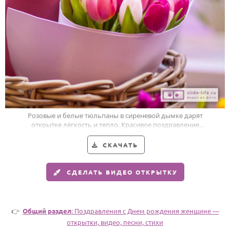
Годовщина свадьбы
Календарь праздников
КОМУ
Женщине
Мужчине
Маме
Розовые и белые тюльпаны в сиреневой дымке дарят
Папе
открытке лёгкость и тепло. Красивое поздравление
женщине с днём рождения.
Детям
СКАЧАТЬ
Все родственники
СДЕЛАТЬ ВИДЕО ОТКРЫТКУ
ПЕРСОНАЛЬНЫЕ
Пожелания
👉
Общий раздел
: Поздравления с Днем рождения женщине —
По именам
открытки, видео, песни, стихи