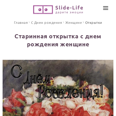
СОЗДАТЬ ВИДЕО
Главная
С Днем рождения
Женщине
Открытки
КАТАЛОГ
Старинная открытка с днем
ИНСТРУМЕНТЫ
рождения женщине
ПО ФОРМАТУ
ТЕКСТЫ И ИДЕИ
Видео поздравления
Песни поздравления
ЦЕНЫ
Открытки
ОТЗЫВЫ
Стихи и тексты
ПРАЗДНИКИ
С Днем рождения
Юбилей
Свадьба