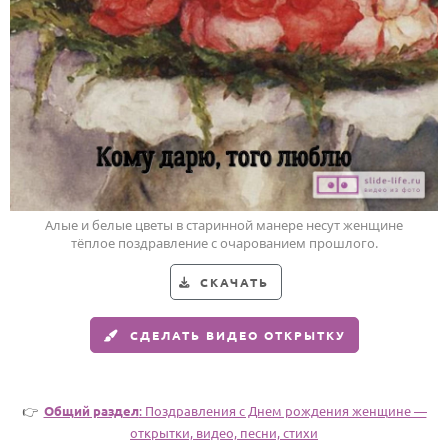
Годовщина свадьбы
Календарь праздников
КОМУ
Женщине
Мужчине
Маме
Алые и белые цветы в старинной манере несут женщине
Папе
тёплое поздравление с очарованием прошлого.
Детям
СКАЧАТЬ
Все родственники
СДЕЛАТЬ ВИДЕО ОТКРЫТКУ
ПЕРСОНАЛЬНЫЕ
Пожелания
👉
Общий раздел
: Поздравления с Днем рождения женщине —
По именам
открытки, видео, песни, стихи