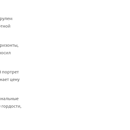
 рулем
ютной
оризонты,
носил
й портрет
нает цену
финальные
 гордости,