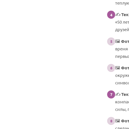
теплую
✍️
Тек
4
«50 ле
друзей
🖼️
Фот
5
время 
первых
🖼️
Фот
6
окруж
симво
✍️
Тек
7
компас
силы, 
🖼️
Фот
8
сделан