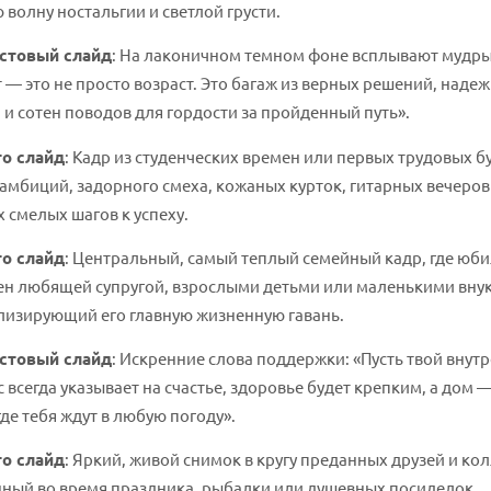
 волну ностальгии и светлой грусти.
стовый слайд
: На лаконичном темном фоне всплывают мудры
т — это не просто возраст. Это багаж из верных решений, наде
 и сотен поводов для гордости за пройденный путь».
о слайд
: Кадр из студенческих времен или первых трудовых 
амбиций, задорного смеха, кожаных курток, гитарных вечеров
 смелых шагов к успеху.
о слайд
: Центральный, самый теплый семейный кадр, где юб
ен любящей супругой, взрослыми детьми или маленькими вну
лизирующий его главную жизненную гавань.
стовый слайд
: Искренние слова поддержки: «Пусть твой внут
 всегда указывает на счастье, здоровье будет крепким, а дом 
где тебя ждут в любую погоду».
о слайд
: Яркий, живой снимок в кругу преданных друзей и кол
ный во время праздника, рыбалки или душевных посиделок,