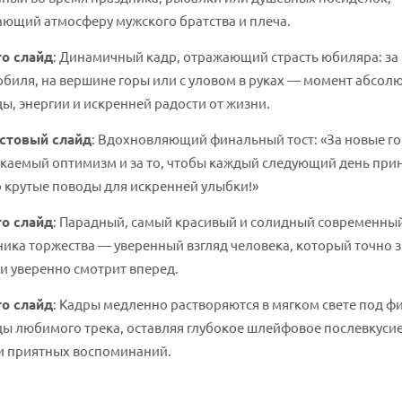
ющий атмосферу мужского братства и плеча.
о слайд
: Динамичный кадр, отражающий страсть юбиляра: за
биля, на вершине горы или с уловом в руках — момент абсол
ы, энергии и искренней радости от жизни.
стовый слайд
: Вдохновляющий финальный тост: «За новые г
каемый оптимизм и за то, чтобы каждый следующий день при
 крутые поводы для искренней улыбки!»
о слайд
: Парадный, самый красивый и солидный современны
ика торжества — уверенный взгляд человека, который точно з
и уверенно смотрит вперед.
о слайд
: Кадры медленно растворяются в мягком свете под 
ы любимого трека, оставляя глубокое шлейфовое послевкусие
и приятных воспоминаний.