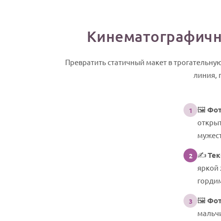
Кинематографичны
Превратить статичный макет в трогательну
линия,
🖼️
Фот
1
открыт
мужес
✍️
Тек
2
яркой 
гордим
🖼️
Фот
3
мальчи