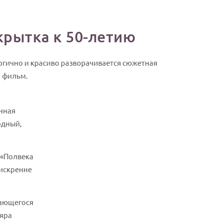
крытка к 50-летию
огично и красиво разворачивается сюжетная
 фильм.
енная
одный,
 «Полвека
 искренне
бающегося
ляра