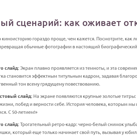
й сценарий: как оживает от
ю киноисторию гораздо проще, чем кажется. Посмотрите, как л
 превращая обычные фотографии в настоящий биографический
о слайд
: Экран плавно проявляется из темноты, и эта соврем
ка становится эффектным титульным кадром, задавая благор
твенный тон всему грядущему повествованию.
стовый слайд
: На экране появляются крупные золотые титры:
жизни, побед и верности себе. История человека, которым мы
ся. С 50-летием!»
о слайд
: Трогательный ретро-кадр: черно-белый снимок улы
шки, который еще только начинает свой путь, вызывая у юби