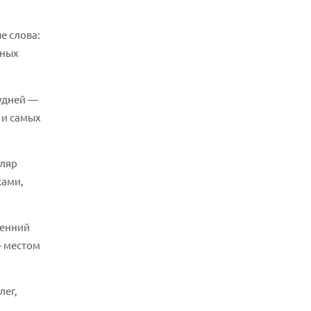
е слова:
жных
будней —
 и самых
иляр
ками,
ренний
— местом
лег,