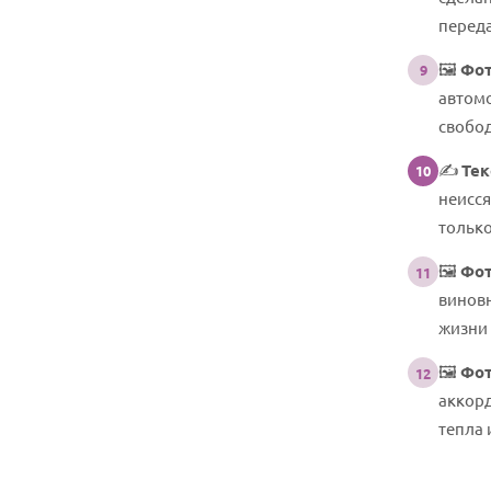
переда
🖼️
Фот
9
автомо
свобод
✍️
Тек
10
неисся
только
🖼️
Фот
11
виновн
жизни 
🖼️
Фот
12
аккорд
тепла 