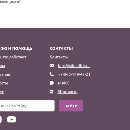
инающимся!
НФО И ПОМОЩЬ
КОНТАКТЫ
к это работает
Контакты
ны
info@slide-life.ru
зывы
+7-966-149-47-21
ксты
МАКС
еи
ВКонтакте
НАЙТИ