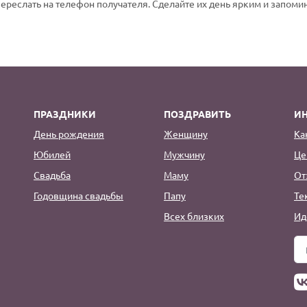
переслать на телефон получателя. Сделайте их день ярким и запом
ПРАЗДНИКИ
ПОЗДРАВИТЬ
И
День рождения
Женщину
Ка
Юбилей
Мужчину
Це
Свадьба
Маму
От
Годовщина свадьбы
Папу
Те
Всех близких
Ид