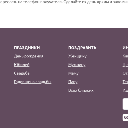
переслать на телефон получателя. Сделайте их день ярким и запом
ПРАЗДНИКИ
ПОЗДРАВИТЬ
И
День рождения
Женщину
Ка
Юбилей
Мужчину
Це
Свадьба
Маму
От
Годовщина свадьбы
Папу
Те
Всех близких
Ид