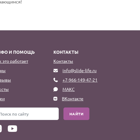
инающимся!
НФО И ПОМОЩЬ
КОНТАКТЫ
к это работает
Контакты
ны
info@slide-life.ru
зывы
+7-966-149-47-21
ксты
МАКС
еи
ВКонтакте
НАЙТИ