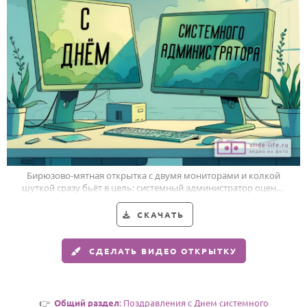
Годовщина свадьбы
Календарь праздников
КОМУ
Женщине
Мужчине
Маме
Папе
Бирюзово-мятная открытка с двумя мониторами и колкой
шуткой сразу бьёт в цель: системный администратор оценит
Детям
этот юмор.
Все родственники
СКАЧАТЬ
ПЕРСОНАЛЬНЫЕ
СДЕЛАТЬ ВИДЕО ОТКРЫТКУ
Пожелания
По именам
👉
Общий раздел
: Поздравления с Днем системного