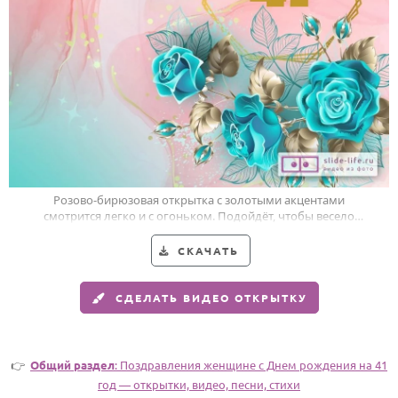
Годовщина свадьбы
Календарь праздников
КОМУ
Женщине
Мужчине
Маме
Розово-бирюзовая открытка с золотыми акцентами
смотрится легко и с огоньком. Подойдёт, чтобы весело
Папе
поздравить женщину с 41-летием.
Детям
СКАЧАТЬ
Все родственники
СДЕЛАТЬ ВИДЕО ОТКРЫТКУ
ПЕРСОНАЛЬНЫЕ
Пожелания
👉
Общий раздел
: Поздравления женщине c Днем рождения на 41
По именам
год — открытки, видео, песни, стихи