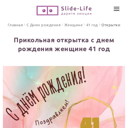
СОЗДАТЬ ВИДЕО
Главная
С Днем рождения
Женщине
41 год
Открытки
КАТАЛОГ
Прикольная открытка с днем
ИНСТРУМЕНТЫ
рождения женщине 41 год
ПО ФОРМАТУ
ТЕКСТЫ И ИДЕИ
Видео поздравления
Песни поздравления
ЦЕНЫ
Открытки
ОТЗЫВЫ
Стихи и тексты
ПРАЗДНИКИ
С Днем рождения
Юбилей
Свадьба