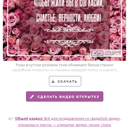
Годовщина свадьбы
Календарь праздников
КОМУ
Женщине
Мужчине
Маме
Розы в густом розовом тоне обнимают белые строки:
свадебная открытка со стихами передаёт тепло и радость
Папе
дня свадьбы.
Детям
СКАЧАТЬ
Все родственники
СДЕЛАТЬ ВИДЕО ОТКРЫТКУ
ПЕРСОНАЛЬНЫЕ
Пожелания
👉
Общий раздел
: Всё для поздравления со свадьбой: видео,
По именам
открытки и тексты — открытки, видео, песни, стихи