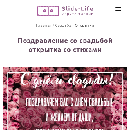
СОЗДАТЬ ВИДЕО
Главная
Свадьба
Открытки
КАТАЛОГ
Поздравление со свадьбой
ИНСТРУМЕНТЫ
открытка со стихами
ПО ФОРМАТУ
ТЕКСТЫ И ИДЕИ
Видео поздравления
Песни поздравления
ЦЕНЫ
Открытки
ОТЗЫВЫ
Стихи и тексты
ПРАЗДНИКИ
С Днем рождения
Юбилей
Свадьба