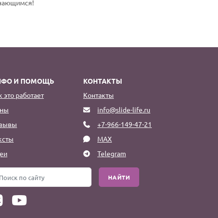
инающимся!
НФО И ПОМОЩЬ
КОНТАКТЫ
к это работает
Контакты
ны
info@slide-life.ru
зывы
+7-966-149-47-21
ксты
MAX
еи
Telegram
НАЙТИ