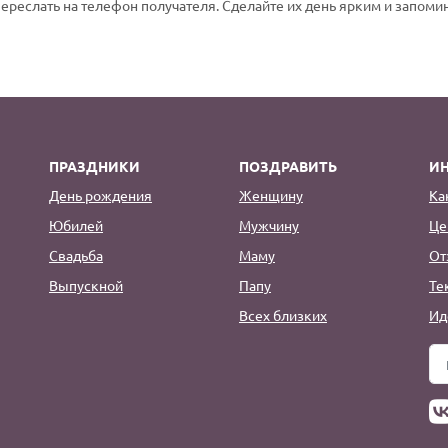
переслать на телефон получателя. Сделайте их день ярким и запом
ПРАЗДНИКИ
ПОЗДРАВИТЬ
И
День рождения
Женщину
Ка
Юбилей
Мужчину
Це
Свадьба
Маму
От
Выпускной
Папу
Те
Всех близких
Ид