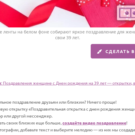
е ленты на белом фоне собирают яркое поздравление для ж
свои 39 лет.
СДЕЛАТЬ 
л
: Поздравления женщине c Днем рождения на 39 лет — открытки, в
альное поздравление друзьям или близким? Ничего проще!
овую открытку «Поздравительная открытка с днем рождения женщи
pp или другой мессенджер.
вать своих близких еще больше,
создайте видео поздравление
!
отографии, добавьте текст и выберите мелодию — из них мы создад