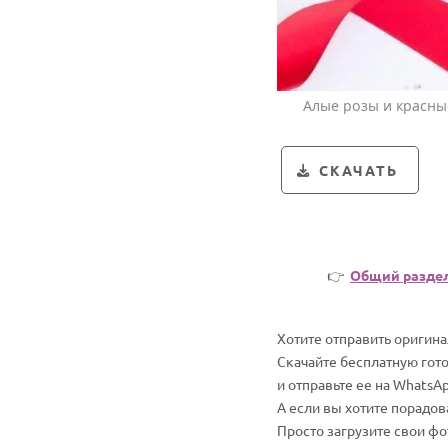
Алые розы и красны
СКАЧАТЬ
👉
Общий разде
Хотите отправить оригин
Скачайте бесплатную гот
и отправьте ее на WhatsA
А если вы хотите порадо
Просто загрузите свои ф