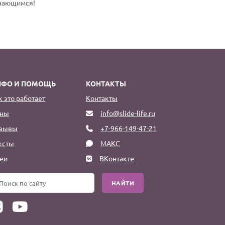
инающимся!
НФО И ПОМОЩЬ
КОНТАКТЫ
к это работает
Контакты
ны
info@slide-life.ru
зывы
+7-966-149-47-21
ксты
МАКС
еи
ВКонтакте
НАЙТИ