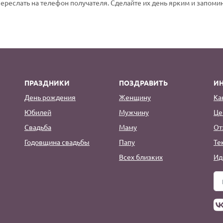
переслать на телефон получателя. Сделайте их день ярким и запом
ПРАЗДНИКИ
ПОЗДРАВИТЬ
И
День рождения
Женщину
Ка
Юбилей
Мужчину
Це
Свадьба
Маму
От
Годовщина свадьбы
Папу
Те
Всех близких
Ид