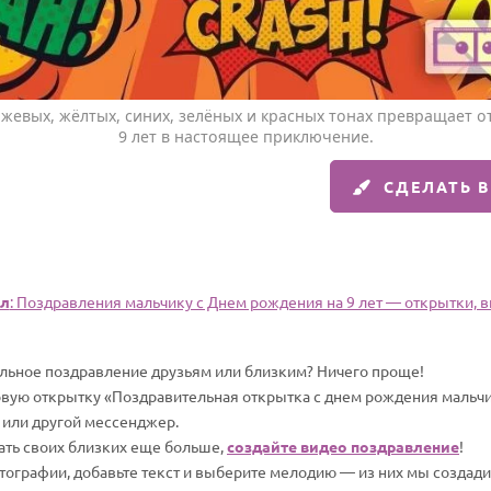
жевых, жёлтых, синих, зелёных и красных тонах превращает о
9 лет в настоящее приключение.
СДЕЛАТЬ 
л
: Поздравления мальчику c Днем рождения на 9 лет — открытки, ви
альное поздравление друзьям или близким? Ничего проще!
овую открытку «Поздравительная открытка с днем рождения мальчик
 или другой мессенджер.
вать своих близких еще больше,
создайте видео поздравление
!
отографии, добавьте текст и выберите мелодию — из них мы создад