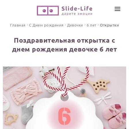
СОЗДАТЬ ВИДЕО
Главная
С Днем рождения
Девочке
6 лет
Открытки
КАТАЛОГ
Поздравительная открытка с
ИНСТРУМЕНТЫ
днем рождения девочке 6 лет
ПО ФОРМАТУ
ТЕКСТЫ И ИДЕИ
Видео поздравления
Песни поздравления
ЦЕНЫ
Открытки
ОТЗЫВЫ
Стихи и тексты
ПРАЗДНИКИ
С Днем рождения
Юбилей
Свадьба