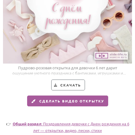
HOT
Выпускной
Календарь праздников
КОМУ
Женщине
Мужчине
Маме
Пудрово-розовая открытка для девочки 6 лет дарит
ощущение уютного праздника с бантиками, игрушками и
Папе
белыми акцентами.
Детям
СКАЧАТЬ
Все родственники
СДЕЛАТЬ ВИДЕО ОТКРЫТКУ
ПЕРСОНАЛЬНЫЕ
Пожелания
👉
Общий раздел
: Поздравления девочке c Днем рождения на 6
По именам
лет — открытки, видео, песни, стихи