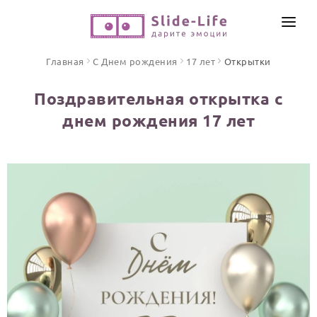
СОЗДАТЬ ВИДЕО
Главная
С Днем рождения
17 лет
Открытки
КАТАЛОГ
Поздравительная открытка с
ИНСТРУМЕНТЫ
днем рождения 17 лет
ПО ФОРМАТУ
ТЕКСТЫ И ИДЕИ
Видео поздравления
Песни поздравления
ЦЕНЫ
Открытки
ОТЗЫВЫ
Стихи и тексты
ПРАЗДНИКИ
С Днем рождения
Юбилей
Свадьба