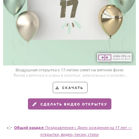
Годовщина свадьбы
Календарь праздников
КОМУ
Женщине
Мужчине
Маме
Воздушная открытка к 17-летию сияет на мятном фоне:
белая карточка и шары в золотых, жемчужных и розово-
Папе
золотых тонах.
Детям
СКАЧАТЬ
Все родственники
СДЕЛАТЬ ВИДЕО ОТКРЫТКУ
ПЕРСОНАЛЬНЫЕ
Пожелания
👉
Общий раздел
: Поздравления c Днем рождения на 17 лет —
По именам
открытки, видео, песни, стихи