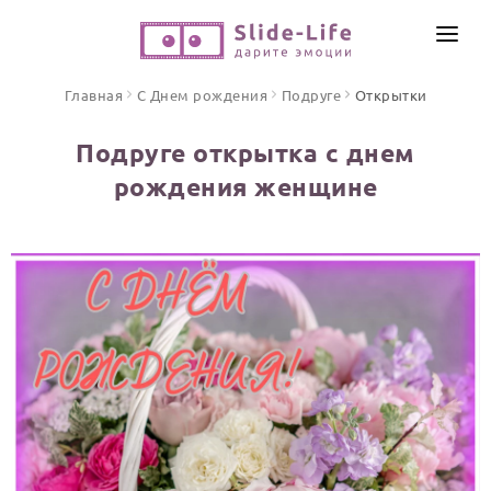
СОЗДАТЬ ВИДЕО
Главная
С Днем рождения
Подруге
Открытки
КАТАЛОГ
Подруге открытка с днем
ИНСТРУМЕНТЫ
рождения женщине
ПО ФОРМАТУ
ТЕКСТЫ И ИДЕИ
Видео поздравления
Песни поздравления
ЦЕНЫ
Открытки
ОТЗЫВЫ
Стихи и тексты
ПРАЗДНИКИ
С Днем рождения
Юбилей
Свадьба