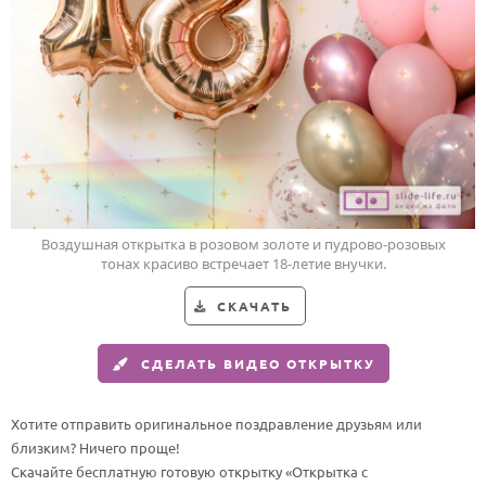
HOT
Выпускной
Календарь праздников
КОМУ
Женщине
Мужчине
Маме
Воздушная открытка в розовом золоте и пудрово-розовых
Папе
тонах красиво встречает 18-летие внучки.
Детям
СКАЧАТЬ
Все родственники
СДЕЛАТЬ ВИДЕО ОТКРЫТКУ
ПЕРСОНАЛЬНЫЕ
Пожелания
Хотите отправить оригинальное поздравление друзьям или
близким? Ничего проще!
По именам
Скачайте бесплатную готовую открытку «Открытка с