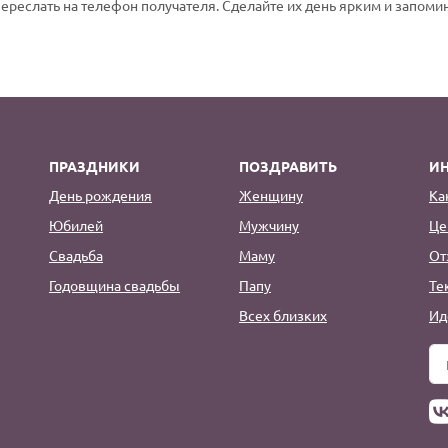
переслать на телефон получателя. Сделайте их день ярким и запом
ПРАЗДНИКИ
ПОЗДРАВИТЬ
И
День рождения
Женщину
Ка
Юбилей
Мужчину
Це
Свадьба
Маму
От
Годовщина свадьбы
Папу
Те
Всех близких
Ид