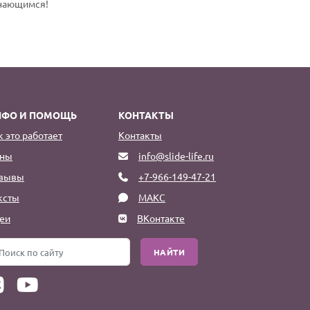
инающимся!
НФО И ПОМОЩЬ
КОНТАКТЫ
к это работает
Контакты
ны
info@slide-life.ru
зывы
+7-966-149-47-21
ксты
МАКС
еи
ВКонтакте
НАЙТИ