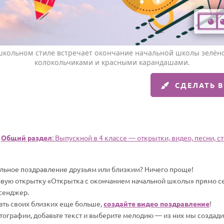
 школьном стиле встречает окончание начальной школы зелён
колокольчиками и красными карандашами.
СДЕЛАТЬ 

Общий раздел
: Выпускной в 4 классе — открытки, видео, песни, с
альное поздравление друзьям или близким? Ничего проще!
овую открытку «Открытка с окончанием начальной школы» прямо сей
сенджер.
вать своих близких еще больше,
создайте видео поздравление
!
отографии, добавьте текст и выберите мелодию — из них мы создад