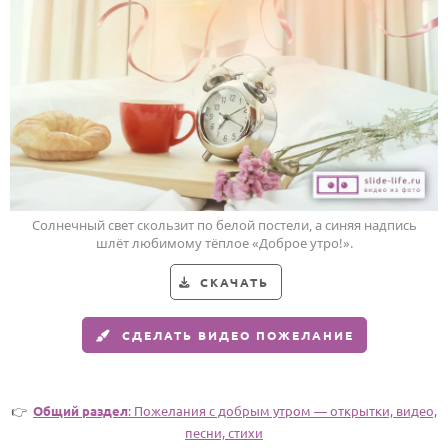
Годовщина свадьбы
Календарь праздников
КОМУ
Женщине
Мужчине
Маме
Солнечный свет скользит по белой постели, а синяя надпись
Папе
шлёт любимому тёплое «Доброе утро!».
Детям
СКАЧАТЬ
Все родственники
СДЕЛАТЬ ВИДЕО ПОЖЕЛАНИЕ
ПЕРСОНАЛЬНЫЕ
Пожелания
👉
Общий раздел
: Пожелания с добрым утром — открытки, видео,
По именам
песни, стихи