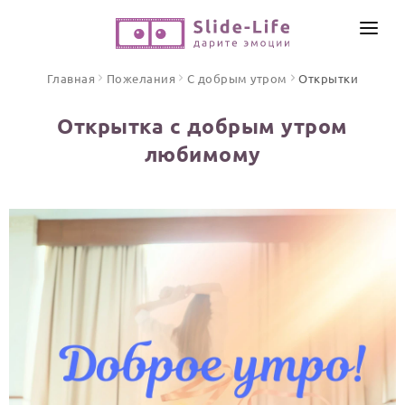
СОЗДАТЬ ВИДЕО
Главная
Пожелания
С добрым утром
Открытки
КАТАЛОГ
Открытка с добрым утром
ИНСТРУМЕНТЫ
любимому
ПО ФОРМАТУ
ТЕКСТЫ И ИДЕИ
Видео поздравления
Песни поздравления
ЦЕНЫ
Открытки
ОТЗЫВЫ
Стихи и тексты
ПРАЗДНИКИ
С Днем рождения
Юбилей
Свадьба