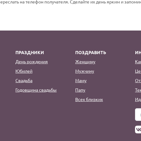
переслать на телефон получателя. Сделайте их день ярким и запом
ПРАЗДНИКИ
ПОЗДРАВИТЬ
И
День рождения
Женщину
Ка
Юбилей
Мужчину
Це
Свадьба
Маму
От
Годовщина свадьбы
Папу
Те
Всех близких
Ид