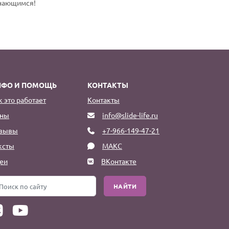
инающимся!
НФО И ПОМОЩЬ
КОНТАКТЫ
к это работает
Контакты
ны
info@slide-life.ru
зывы
+7-966-149-47-21
ксты
МАКС
еи
ВКонтакте
НАЙТИ