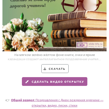
Годовщина свадьбы
Календарь праздников
КОМУ
Женщине
Мужчине
Маме
На мягком зелёно-жёлтом фоне книги, очки и яркие
карандаши создают интеллигентное поздравление учителю
Папе
мужчине.
Детям
СКАЧАТЬ
Все родственники
СДЕЛАТЬ ВИДЕО ОТКРЫТКУ
ПЕРСОНАЛЬНЫЕ
Пожелания
👉
Общий раздел
: Поздравления с Днем рождения мужчине —
По именам
открытки, видео, песни, стихи