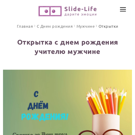
СОЗДАТЬ ВИДЕО
Главная
С Днем рождения
Мужчине
Открытки
КАТАЛОГ
Открытка с днем рождения
ИНСТРУМЕНТЫ
учителю мужчине
ПО ФОРМАТУ
ТЕКСТЫ И ИДЕИ
Видео поздравления
Песни поздравления
ЦЕНЫ
Открытки
ОТЗЫВЫ
Стихи и тексты
ПРАЗДНИКИ
С Днем рождения
Юбилей
Свадьба