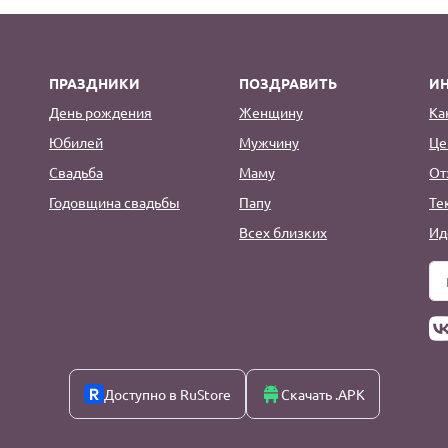
ПРАЗДНИКИ
ПОЗДРАВИТЬ
И
День рождения
Женщину
Ка
Юбилей
Мужчину
Це
Свадьба
Маму
От
Годовщина свадьбы
Папу
Те
Всех близких
Ид
Доступно в RuStore
Скачать .APK