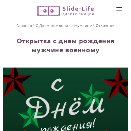
СОЗДАТЬ ВИДЕО
Главная
С Днем рождения
Мужчине
Открытки
КАТАЛОГ
Открытка с днем рождения
ИНСТРУМЕНТЫ
мужчине военному
ПО ФОРМАТУ
ТЕКСТЫ И ИДЕИ
Видео поздравления
Песни поздравления
ЦЕНЫ
Открытки
ОТЗЫВЫ
Стихи и тексты
ПРАЗДНИКИ
С Днем рождения
Юбилей
Свадьба