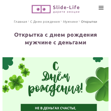
СОЗДАТЬ ВИДЕО
Главная
С Днем рождения
Мужчине
Открытки
КАТАЛОГ
Открытка с днем рождения
ИНСТРУМЕНТЫ
мужчине с деньгами
ПО ФОРМАТУ
ТЕКСТЫ И ИДЕИ
Видео поздравления
Песни поздравления
ЦЕНЫ
Открытки
ОТЗЫВЫ
Стихи и тексты
ПРАЗДНИКИ
С Днем рождения
Юбилей
Свадьба