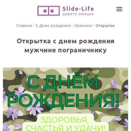
СОЗДАТЬ ВИДЕО
Главная
С Днем рождения
Мужчине
Открытки
КАТАЛОГ
Открытка с днем рождения
ИНСТРУМЕНТЫ
мужчине пограничнику
ПО ФОРМАТУ
ТЕКСТЫ И ИДЕИ
Видео поздравления
Песни поздравления
ЦЕНЫ
Открытки
ОТЗЫВЫ
Стихи и тексты
ПРАЗДНИКИ
С Днем рождения
Юбилей
Свадьба