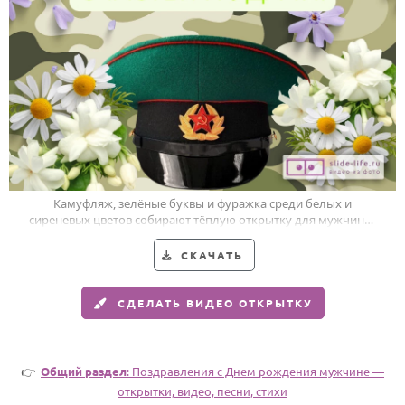
Годовщина свадьбы
Календарь праздников
КОМУ
Женщине
Мужчине
Маме
Камуфляж, зелёные буквы и фуражка среди белых и
сиреневых цветов собирают тёплую открытку для мужчины-
Папе
пограничника.
Детям
СКАЧАТЬ
Все родственники
СДЕЛАТЬ ВИДЕО ОТКРЫТКУ
ПЕРСОНАЛЬНЫЕ
Пожелания
👉
Общий раздел
: Поздравления с Днем рождения мужчине —
По именам
открытки, видео, песни, стихи