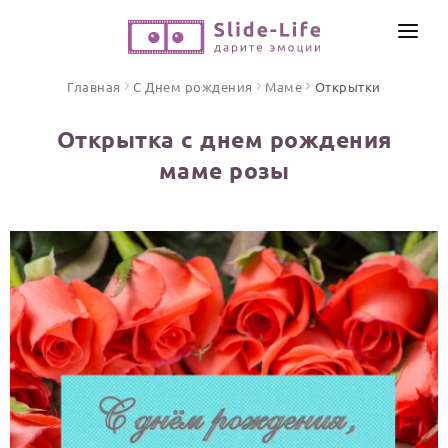
СОЗДАТЬ ВИДЕО
Главная
С Днем рождения
Маме
Открытки
КАТАЛОГ
Открытка с днем рождения
ИНСТРУМЕНТЫ
маме розы
ПО ФОРМАТУ
ТЕКСТЫ И ИДЕИ
Видео поздравления
Песни поздравления
ЦЕНЫ
Открытки
ОТЗЫВЫ
Стихи и тексты
ПРАЗДНИКИ
С Днем рождения
Юбилей
Свадьба