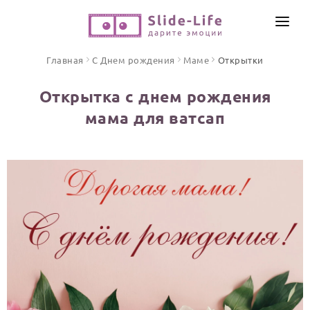
СОЗДАТЬ ВИДЕО
Главная
С Днем рождения
Маме
Открытки
КАТАЛОГ
Открытка с днем рождения
ИНСТРУМЕНТЫ
мама для ватсап
ПО ФОРМАТУ
ТЕКСТЫ И ИДЕИ
Видео поздравления
Песни поздравления
ЦЕНЫ
Открытки
ОТЗЫВЫ
Стихи и тексты
ПРАЗДНИКИ
С Днем рождения
Юбилей
Свадьба