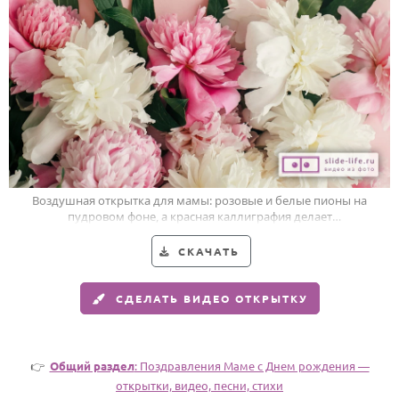
Годовщина свадьбы
Календарь праздников
КОМУ
Женщине
Мужчине
Маме
Воздушная открытка для мамы: розовые и белые пионы на
Папе
пудровом фоне, а красная каллиграфия делает
поздравление особенно тёплым.
Детям
СКАЧАТЬ
Все родственники
СДЕЛАТЬ ВИДЕО ОТКРЫТКУ
ПЕРСОНАЛЬНЫЕ
Пожелания
👉
Общий раздел
: Поздравления Маме с Днем рождения —
По именам
открытки, видео, песни, стихи